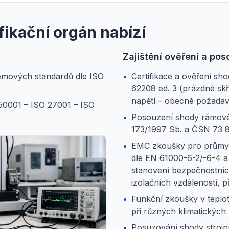
fikační orgán nabízí
Zajištění ověření a po
témových standardů dle ISO
•
Certifikace a ověření s
1
62208 ed. 3 (prázdné sk
napětí – obecné požada
 50001 – ISO 27001 – ISO
•
Posouzení shody rámového
173/1997 Sb. a ČSN 73 
•
EMC zkoušky pro průmysl
dle EN 61000-6-2/-6-4 a
stanovení bezpečnostní
izolačních vzdáleností, p
•
Funkční zkoušky v teplo
při různých klimatickýc
•
Posuzování shody strojníc