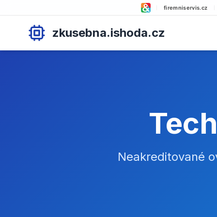
firemniservis.cz
zkusebna.ishoda.cz
Tech
Neakreditované ově