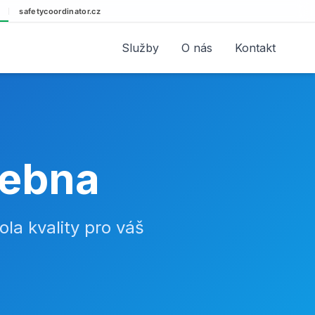
safetycoordinator.cz
Služby
O nás
Kontakt
šebna
ola kvality pro váš