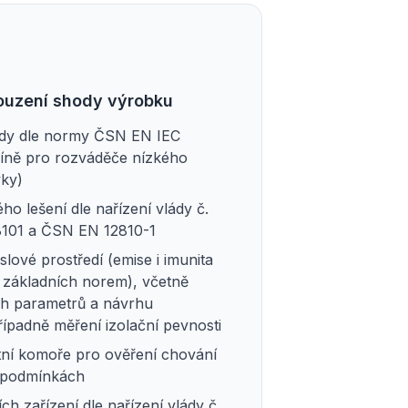
souzení shody výrobku
hody dle normy ČSN EN IEC
říně pro rozváděče nízkého
vky)
 lešení dle nařízení vlády č.
8101 a ČSN EN 12810-1
ové prostředí (emise i imunita
 základních norem), včetně
ch parametrů a návrhu
řípadně měření izolační pevnosti
tní komoře pro ověření chování
h podmínkách
h zařízení dle nařízení vlády č.