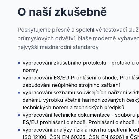
O naší zkušebně
Poskytujeme přesné a spolehlivé testovací služ
průmyslových odvětví. Naše moderně vybavená
nejvyšší mezinárodní standardy.
»
vypracování zkušebního protokolu - protokolu o
normy
»
vypracování ES/EU Prohlášení o shodě, Prohláše
zabudování neúplného strojního zařízení
»
vypracování seznamu souvisejících nařízení vlá
danému výrobku včetně harmonizovaných česk
technických norem a technických předpisů
»
vypracování technické dokumentace - souboru p
ES/EU prohlášení o shodě, Prohlášení o shodě, 
»
vypracování analýzy rizik a návrhu opatření k od
ISO 12100, ČSN EN 60335, ČSN EN 62061 a ČSN