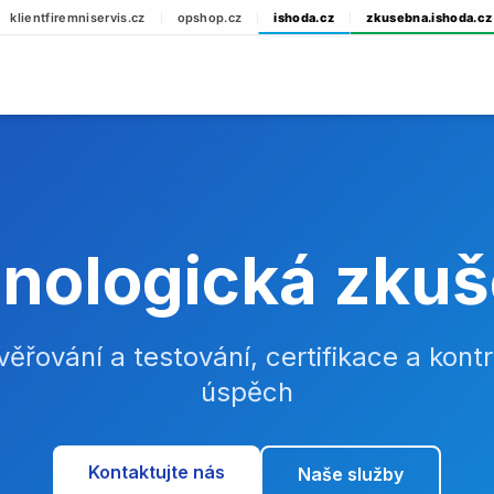
klientfiremniservis.cz
opshop.cz
ishoda.cz
zkusebna.ishoda.cz
nologická zku
řování a testování, certifikace a kontr
úspěch
Kontaktujte nás
Naše služby